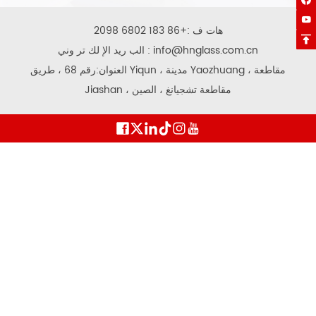


هات ف :
+86 183 6802 2098

info@hnglass.com.cn
الب ريد الإ لك تر وني :
العنوان:رقم 68 ، طريق Yiqun ، مدينة Yaozhuang ، مقاطعة
Jiashan ، مقاطعة تشجيانغ ، الصين